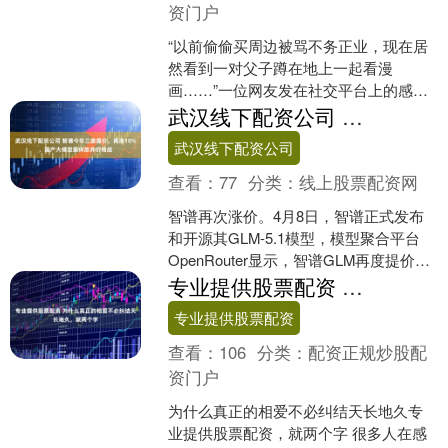
资门户
“以前偷偷买周边被骂不务正业，现在居
然看到一对父子蹲在地上一起看漫
画……”一位网友发在社交平台上的感
慨，配上一张偶遇的抓拍，让不少年轻
武汉线下配资公司 智谱今年三度提价、再涨10%，国产大模型集体放弃价格战
人羡慕不已。图片里，父亲陪....
武汉线下配资公司
查看：
77
分类：
线上股票配资网
智谱再次涨价。4月8日，智谱正式发布
和开源其GLM-5.1模型，模型聚合平台
OpenRouter显示，智谱GLM再度提价
10%。调价后武汉线下配资公司，
专业提供股票配资 为什么真正的相爱不必纠结天长地久，就两个字
GLM-....
专业提供股票配资
查看：
106
分类：
配资正规炒股配
资门户
为什么真正的相爱不必纠结天长地久专
业提供股票配资，就两个字 很多人在感