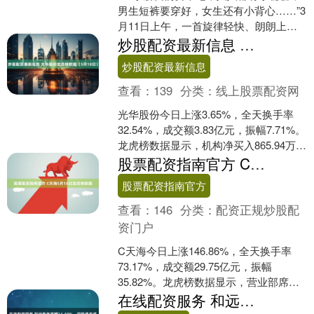
男生短裤要穿好，女生还有小背心……”3
月11日上午，一首旋律轻快、朗朗上口
的原创防性侵儿歌《守护身体小秘密》
炒股配资最新信息 光华股份龙虎榜数据（5月18日）
在重庆市石柱....
炒股配资最新信息
查看：
139
分类：
线上股票配资网
光华股份今日上涨3.65%，全天换手率
32.54%，成交额3.83亿元，振幅7.71%。
龙虎榜数据显示，机构净买入865.94万
元，营业部席位合计净卖出3153....
股票配资指南官方 C天海5月18日龙虎榜数据
股票配资指南官方
查看：
146
分类：
配资正规炒股配
资门户
C天海今日上涨146.86%，全天换手率
73.17%，成交额29.75亿元，振幅
35.82%。龙虎榜数据显示，营业部席位
合计净买入9362.64万元。 深交所公....
在线配资服务 和远气体振幅16.59%，深股通龙虎榜上净卖出2372.37万元