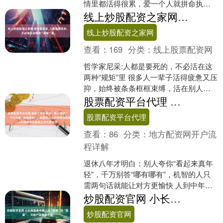
情里都活得很累，爱一个人就拼命执念
一生，非要纠结天长地久、相守白头。
线上炒股配资之家网 哲学家尼采_人都是要死的，不必活在这两种“规矩”里
一旦感情出现裂痕、缘分....
线上炒股配资之家网
查看：
169
分类：
线上股票配资网
哲学家尼采:人都是要死的，不必活在这
两种“规矩”里 很多人一辈子活得疲惫又压
抑，始终被条条框框束缚，活在别人的
眼光、世俗的标准里。遇事自我内耗、
股票配资平台代理 退休八年才明白：别人夸你“看起来真年轻”，千万别答“哪有哪有”，机智的人只需两句话就能让对方更愉快
遇事自我捆绑，不....
股票配资平台代理
查看：
86
分类：
地方配资网开户流
程详解
退休八年才明白：别人夸你“看起来真年
轻”，千万别答“哪有哪有”，机智的人只
需两句话就能让对方更愉快 人到中年、
步入退休，慢慢读懂了人情世故里的大
炒股配资官网 小长假里看中国｜从“流量”变“留量”，文旅产业提质升级
智慧。生活中我们....
炒股配资官网