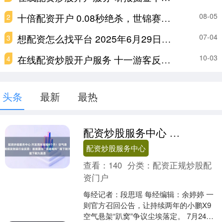
十倍配资开户 0.08秒绝杀，世锦赛边道奇迹！中国名将卫冕失败，大黑马爆冷夺金_蛙泳_唐钱婷_金牌
08-05
2
想配资怎么找平台 2025年6月29日全国主要批发市场银耳价格行情
07-04
3
在线配资炒股开户服务 十一游客反向涌进小城，超六成小城游客为“避开人流”
10-03
4
头条
最新
最热
配资炒股服务中心 开发周期缩短4个月！空气悬架故障频发倒逼行业反思：新能源车“竞速堆料”埋下耐久隐患
配资炒股服务中心
查看：
140
分类：
配资正规炒股配
资门户
每经记者：段思瑶 每经编辑：余婷婷 一
则官方召回公告，让持续两年的小鹏X9
空气悬架“趴窝”争议尘埃落定。 7月24