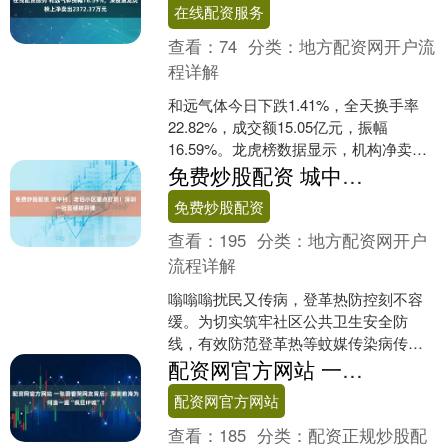
在线配资服务
查看：
74
分类：
地方配资网开户流
程详解
和远气体今日下跌1.41%，全天换手率
22.82%，成交额15.05亿元，振幅
16.59%。龙虎榜数据显示，机构净卖出
8169.10万元，深股通净卖出2372.....
免费炒股配资 城中村、老旧小区重点盯防！深圳一社区硬核开课
免费炒股配资
查看：
195
分类：
地方配资网开户
流程详解
嗡嗡嗡扰民又传病，登革热防控刻不容
缓。为切实筑牢社区公共卫生安全防
线，有效防范登革热等蚊媒传染病传播
风险，提升基层防控专业能力，4月3
配资网官方网站 一张图看哭网友背后：深圳前海为何造一座“疯狂IP城”？
日，西乡街道乐群社区特邀街....
配资网官方网站
查看：
185
分类：
配资正规炒股配