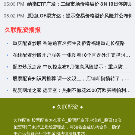
05:03 PM
纳指ETF广发：二级市场价
05:02 PM
原油LOF易方达：提
久联配资播报
重庆配资炒股 香港逾百名师生及侨青福建重走长征路
在线配资炒股开户服务 一张图看18个直盘外汇支撑阻力：美元+
配资炒股之家 中疾控发布8月健康风险提示：重点防范蚊虫叮咬和
股票配资知识网推荐 课一次没上，店铺却悄悄转了，预付的钱怎么
配资网址之家 德天空：热刺不愿花2500万欧买断帕利尼亚，想
久联配资
久联配资,股票配资怎么开户_股票配资开户流程_股票10倍
配资!我们秉持正规经营理念，与知名金融机构合作，确保
平台运营符合行业规范和法律法规要求。