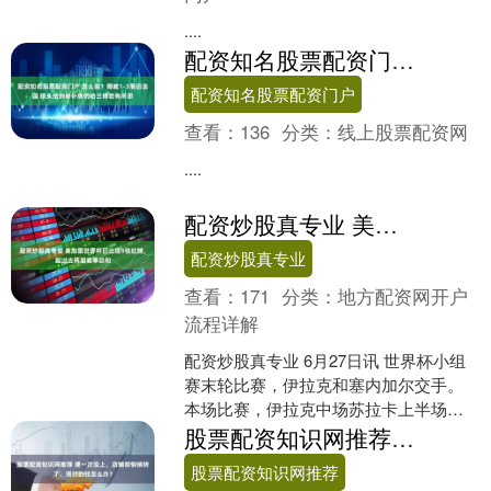
....
配资知名股票配资门户 怎么说？挪威1-3落后法国 镜头给到替补席的哈兰德若有所思
配资知名股票配资门户
查看：
136
分类：
线上股票配资网
....
配资炒股真专业 美加墨世界杯已出现9张红牌，超过去两届赛事总和
配资炒股真专业
查看：
171
分类：
地方配资网开户
流程详解
配资炒股真专业 6月27日讯 世界杯小组
赛末轮比赛，伊拉克和塞内加尔交手。
本场比赛，伊拉克中场苏拉卡上半场染
红被罚下。 本届世界杯上已出现9张红牌
股票配资知识网推荐 课一次没上，店铺却悄悄转了，预付的钱怎么办？
配资炒股真专业....
股票配资知识网推荐