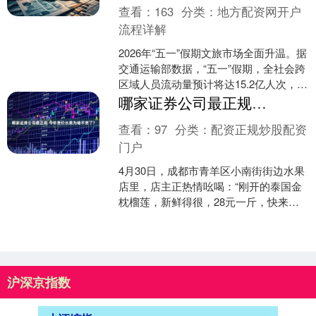
查看：
163
分类：
地方配资网开户
流程详解
2026年“五一”假期文旅市场全面升温。据
交通运输部数据，“五一”假期，全社会跨
区域人员流动量预计将达15.2亿人次，创
历史同期新高。 各地文旅市场以品质供
哪家证券公司最正规 今年贵价水果为啥不贵了？
给、....
查看：
97
分类：
配资正规炒股配资
门户
4月30日，成都市青羊区小南街街边水果
店里，店主正热情吆喝：“刚开的泰国金
枕榴莲，新鲜得很，28元一斤，快来挑
点哇！” 市民刘敏一口气选了两个5斤左
右的榴莲，她....
沪深京指数