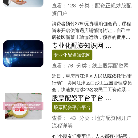
查看：
128
分类：
配资正规炒股配
资门户
消费者预付2760元办理瑜伽会员，课程
尚未开启便遭遇店铺悄悄转让，自己生
病被医嘱禁止瑜伽运动，预存的费用还
能要回来吗？前不久，二审法院维持了
专业化配资知识网 重庆市江津区人民法院为22名农民工追讨欠薪14万余元
重庆市铜梁区人民法院....
专业化配资知识网
查看：
76
分类：
线上股票配资网
近日，重庆市江津区人民法院依托“迅雷
行动”，协同江津区白沙工业园管理委员
会，快速执结涉22名农民工工资款系列
案件，成功追讨欠薪14万余元，有力维
股票配资平台平台 用艺术为儿童穿上安全铠甲，这家检察院发布原创防性侵儿歌
护了劳动者合法权....
股票配资平台平台
查看：
143
分类：
地方配资网开户
流程详解
\n “小朋友们要牢记，人人都有小秘密，