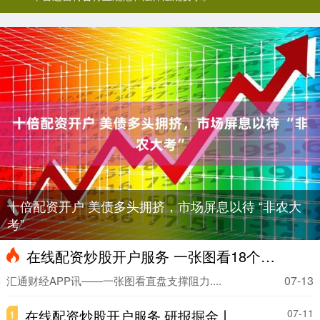
十倍配资开户 美债多头拥挤，市场屏息以待 “非农大
考”
在线配资炒股开户服务 一张图看18个直盘外汇支撑阻力：美元+欧系日系+商品货币+新兴货币(2025年7月2日)
07-13
汇通财经APP讯——一张图看直盘支撑阻力....
在线配资炒股开户服务 研报掘金丨中邮证券：维持承德露露“买入”评级 25年成本改善+新品催化
07-11
1