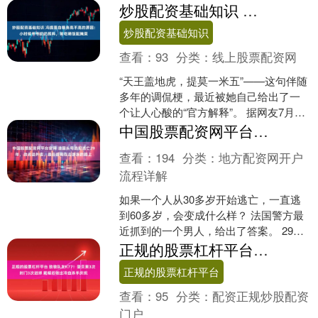
日，国家市场监管总局网站信息显示，
炒股配资基础知识 冯提莫自曝身高不高的原因：小时候爷爷奶奶照料，常吃稀饭配腌菜
自8月28日....
炒股配资基础知识
查看：
93
分类：
线上股票配资网
“天王盖地虎，提莫一米五”——这句伴随
多年的调侃梗，最近被她自己给出了一
个让人心酸的“官方解释”。 据网友7月30
日爆料，冯提莫在直播中罕见自曝身高
中国股票配资网平台官网 法国头号逃犯逃亡29年，改名送外卖，最后却栽在去游泳的路上
不高的核心原....
查看：
194
分类：
地方配资网开户
流程详解
如果一个人从30多岁开始逃亡，一直逃
到60多岁，会变成什么样？ 法国警方最
近抓到的一个男人，给出了答案。 29年
前，他是持枪抢劫运钞车的悍匪，是法
正规的股票杠杆平台 致敬队友K77！登贝莱3次射门3次进球 戴帽后做出冷血杀手庆祝
国警方重点通缉....
正规的股票杠杆平台
查看：
95
分类：
配资正规炒股配资
门户