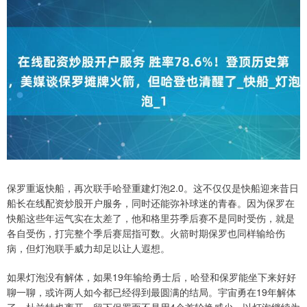
保罗重返快船，再次联手哈登重建灯泡2.0。这不仅仅是快船迎来昔日
船长在线配资炒股开户服务，同时还能弥补球迷的青春。因为保罗在
快船这些年运气实在太差了，他和格里芬季后赛不是同时受伤，就是
各自受伤，打完整个季后赛屈指可数。火箭时期保罗也同样输给伤
病，但灯泡联手威力却足以让人遐想。
如果灯泡没有解体，如果19年输给勇士后，哈登和保罗能坐下来好好
聊一聊，或许两人如今都已经得到最圆满的结局。宇宙勇在19年解体
了，杜兰特也离开。留下保罗而不是用4个首轮换威少，以灯泡继续为