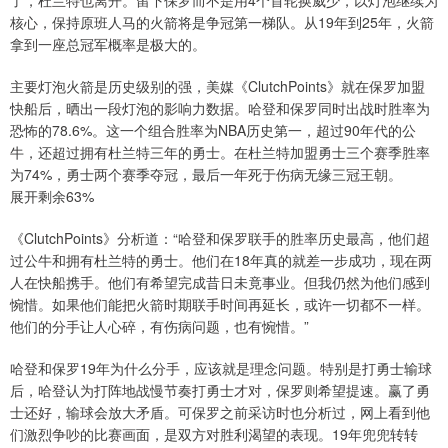
核心，保持原班人马的火箭将是争冠第一梯队。从19年到25年，火箭
拿到一座总冠军概率是极大的。
主要灯泡火箭是历史级别的强，美媒《ClutchPoints》就在保罗加盟
快船后，晒出一段灯泡的影响力数据。哈登和保罗同时出战时胜率为
恐怖的78.6%。这一个组合胜率为NBA历史第一，超过90年代的公
牛，还超过拥有杜兰特三年的勇士。在杜兰特加盟勇士三个赛季胜率
为74%，勇士两个赛季夺冠，最后一年死于伤病无缘三冠王朝。
展开剩余63%
《ClutchPoints》分析道：“哈登和保罗联手的胜率历史最高，他们超
过公牛和拥有杜兰特的勇士。他们在18年真的就差一步成功，现在两
人在快船携手。他们有希望完成昔日未竟事业。但我仍然为他们感到
惋惜。如果他们能把火箭时期联手时间再延长，或许一切都不一样。
他们的分手让人心碎，有伤病问题，也有惋惜。”
哈登和保罗19年为什么分手，应该就是理念问题。特别是打勇士输球
后，哈登认为打阵地战慢节奏打勇士才对，保罗则希望提速。赢了勇
士还好，输球会放大矛盾。可保罗之前采访时也分析过，网上看到他
们激烈争吵的比赛画面，是双方对胜利渴望的表现。19年兜兜转转