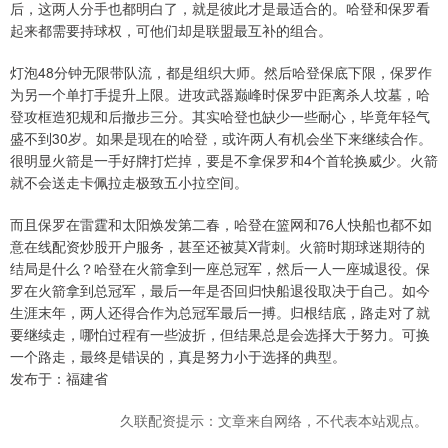
后，这两人分手也都明白了，就是彼此才是最适合的。哈登和保罗看
起来都需要持球权，可他们却是联盟最互补的组合。
灯泡48分钟无限带队流，都是组织大师。然后哈登保底下限，保罗作
为另一个单打手提升上限。进攻武器巅峰时保罗中距离杀人坟墓，哈
登攻框造犯规和后撤步三分。其实哈登也缺少一些耐心，毕竟年轻气
盛不到30岁。如果是现在的哈登，或许两人有机会坐下来继续合作。
很明显火箭是一手好牌打烂掉，要是不拿保罗和4个首轮换威少。火箭
就不会送走卡佩拉走极致五小拉空间。
而且保罗在雷霆和太阳焕发第二春，哈登在篮网和76人快船也都不如
意在线配资炒股开户服务，甚至还被莫X背刺。火箭时期球迷期待的
结局是什么？哈登在火箭拿到一座总冠军，然后一人一座城退役。保
罗在火箭拿到总冠军，最后一年是否回归快船退役取决于自己。如今
生涯末年，两人还得合作为总冠军最后一搏。归根结底，路走对了就
要继续走，哪怕过程有一些波折，但结果总是会选择大于努力。可换
一个路走，最终是错误的，真是努力小于选择的典型。
发布于：福建省
久联配资提示：文章来自网络，不代表本站观点。