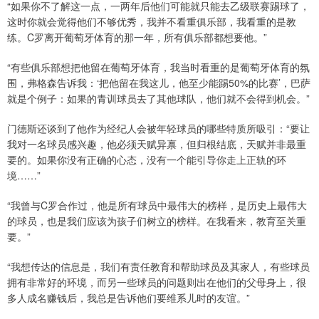
“如果你不了解这一点，一两年后他们可能就只能去乙级联赛踢球了，
这时你就会觉得他们不够优秀，我并不看重俱乐部，我看重的是教
练。C罗离开葡萄牙体育的那一年，所有俱乐部都想要他。”
“有些俱乐部想把他留在葡萄牙体育，我当时看重的是葡萄牙体育的氛
围，弗格森告诉我：‘把他留在我这儿，他至少能踢50%的比赛’，巴萨
就是个例子：如果的青训球员去了其他球队，他们就不会得到机会。”
门德斯还谈到了他作为经纪人会被年轻球员的哪些特质所吸引：“要让
我对一名球员感兴趣，他必须天赋异禀，但归根结底，天赋并非最重
要的。如果你没有正确的心态，没有一个能引导你走上正轨的环
境……”
“我曾与C罗合作过，他是所有球员中最伟大的榜样，是历史上最伟大
的球员，也是我们应该为孩子们树立的榜样。在我看来，教育至关重
要。”
“我想传达的信息是，我们有责任教育和帮助球员及其家人，有些球员
拥有非常好的环境，而另一些球员的问题则出在他们的父母身上，很
多人成名赚钱后，我总是告诉他们要维系儿时的友谊。”