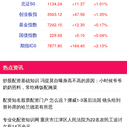
北证50
1134.24
+11.37
+1.01%
创业板指
3563.12
+47.56
+1.35%
基金指数
7242.10
+12.30
+0.17%
国债指数
229.69
+0.10
+0.04%
期指IC0
7877.80
+164.40
+2.13%
热点资讯
炒股配资基础知识 冯提莫自曝身高不高的原因：小时候爷爷
奶奶照料，常吃稀饭配腌菜
配资知名股票配资门户 怎么说？挪威1-3落后法国 镜头给到
替补席的哈兰德若有所思
专业化配资知识网 重庆市江津区人民法院为22名农民工追讨
欠薪14万余元