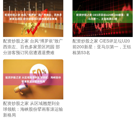
配资炒股之家 台风“博罗依”致广
配资炒股之家 CIES评足坛U20
西崇左、百色多家景区闭园 部
前200新星：亚马尔第一，王钰
分游客预订民宿遭遇退费难
栋第53名
配资炒股之家 从区域翘楚到全
球领航：海峡股份擘画客滚运输
新格局